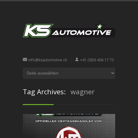
info@ksautomotive.ch
+41 (0)56 406 17 75
Tag Archives:
wagner