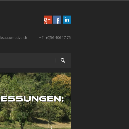
ksautomotive.ch
+41 (0)56 406 17 75