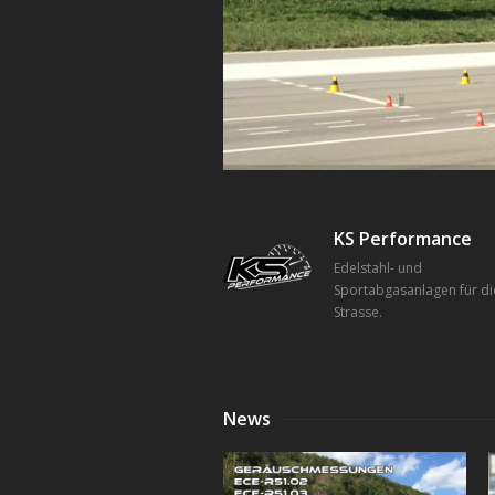
KS Performance
Edelstahl- und
Sportabgasanlagen für di
Strasse.
News