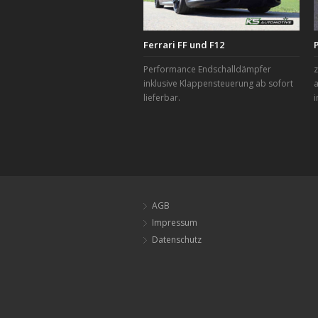
Ferrari FF und F12
Performance Endschalldämpfer
z
inklusive Klappensteuerung ab sofort
a
lieferbar.
i
AGB
Impressum
Datenschutz