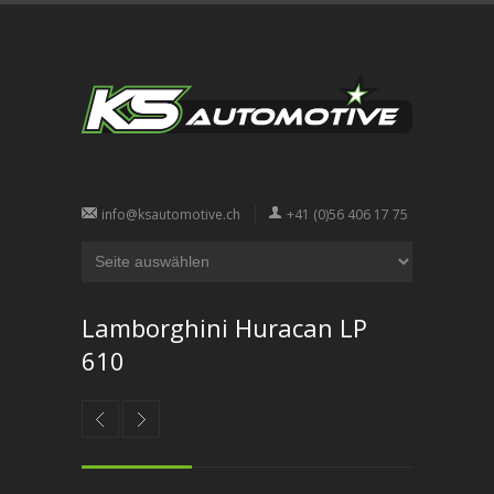
info@ksautomotive.ch
+41 (0)56 406 17 75
Lamborghini Huracan LP
610